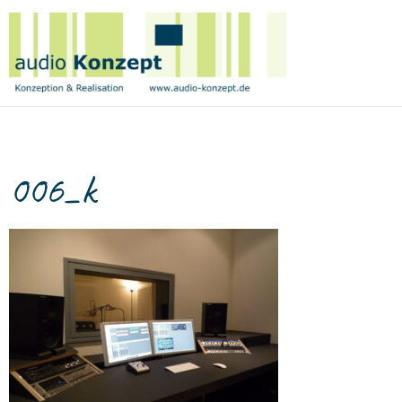
Birge
Tetzner
|
audio
Konzept
006_k