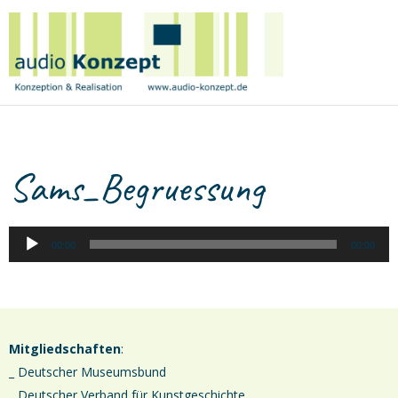
Birge
Tetzner
|
audio
Konzept
A
Sams_Begruessung
P
00:00
00:00
Mitgliedschaften
:
_ Deutscher Museumsbund
_ Deutscher Verband für Kunstgeschichte