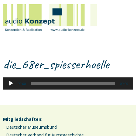
Birge
Tetzner
|
audio
Konzept
A
die_68er_spiesserhoelle
P
00:00
00:00
Mitgliedschaften
:
_ Deutscher Museumsbund
_ Deutscher Verband für Kunstgeschichte