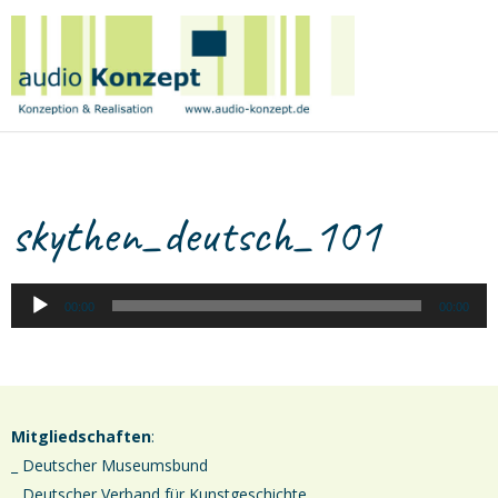
Birge
Tetzner
|
audio
Konzept
A
skythen_deutsch_101
P
00:00
00:00
Mitgliedschaften
:
_ Deutscher Museumsbund
_ Deutscher Verband für Kunstgeschichte