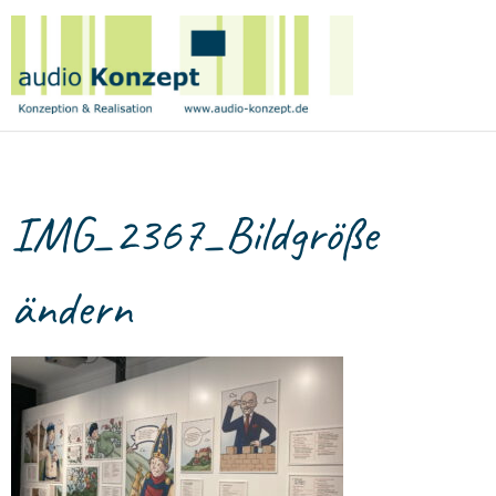
Birge
Tetzner
|
audio
Konzept
IMG_2367_Bildgröße
ändern