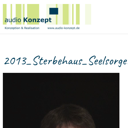
Birge
Tetzner
|
audio
Konzept
V
2013_Sterbehaus_Seelsorge
P