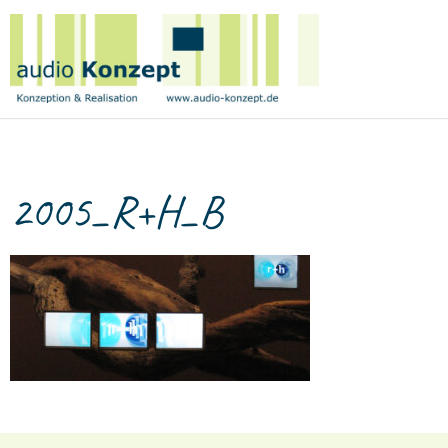
Birge
Tetzner
|
audio
Konzept
2005_R+H_B