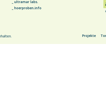
_
ultramar labs.
regeln.
_
hoerproben.info
Projekte
To
halten.