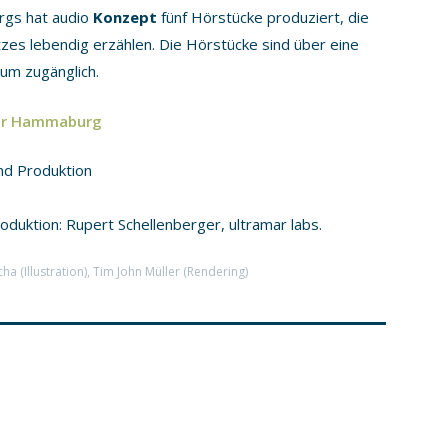
rgs hat audio
Konzept
fünf Hörstücke produziert, die
tzes lebendig erzählen. Die Hörstücke sind über eine
um zugänglich.
er Hammaburg
nd Produktion
oduktion: Rupert Schellenberger, ultramar labs.
(Illustration), Tim John Müller (Rendering)